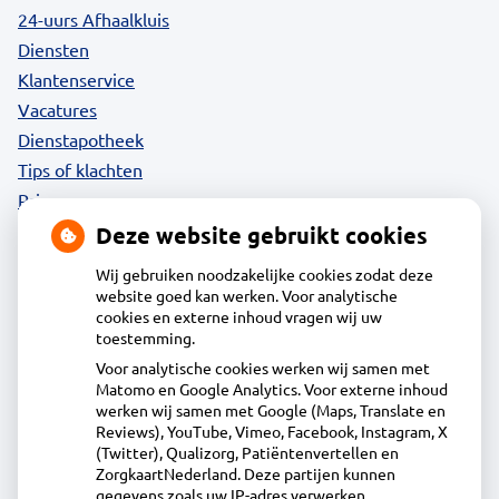
24-uurs Afhaalkluis
Diensten
Klantenservice
Vacatures
Dienstapotheek
Tips of klachten
Privacy
Deze website gebruikt cookies
Wij gebruiken noodzakelijke cookies zodat deze
website goed kan werken. Voor analytische
Contact
cookies en externe inhoud vragen wij uw
toestemming.
Voor analytische cookies werken wij samen met
Acdapha Apotheek Eilandspolder
Matomo en Google Analytics. Voor externe inhoud
Wollandje 1, 1483WG de Rijp
werken wij samen met Google (Maps, Translate en
0299-671516
Reviews), YouTube, Vimeo, Facebook, Instagram, X
(Twitter), Qualizorg, Patiëntenvertellen en
info@apotheekeilandspolder.nl
ZorgkaartNederland. Deze partijen kunnen
Inschrijven
gegevens zoals uw IP-adres verwerken.