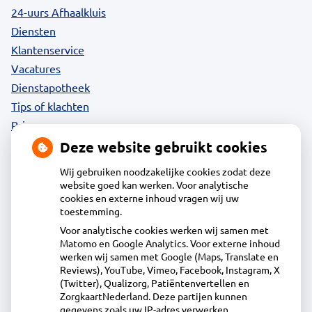
24-uurs Afhaalkluis
Diensten
Klantenservice
Vacatures
Dienstapotheek
Tips of klachten
Privacy
Deze website gebruikt cookies
Wij gebruiken noodzakelijke cookies zodat deze
website goed kan werken. Voor analytische
Contact
cookies en externe inhoud vragen wij uw
toestemming.
Voor analytische cookies werken wij samen met
Acdapha Apotheek Eilandspolder
Matomo en Google Analytics. Voor externe inhoud
Wollandje 1, 1483WG de Rijp
werken wij samen met Google (Maps, Translate en
0299-671516
Reviews), YouTube, Vimeo, Facebook, Instagram, X
(Twitter), Qualizorg, Patiëntenvertellen en
info@apotheekeilandspolder.nl
ZorgkaartNederland. Deze partijen kunnen
Inschrijven
gegevens zoals uw IP-adres verwerken.