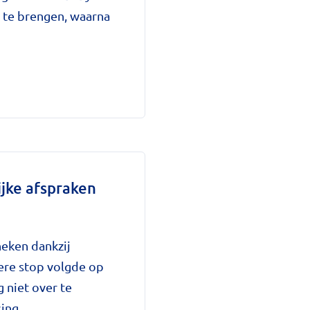
 te brengen, waarna
ijke afspraken
heken dankzij
ere stop volgde op
 niet over te
ing.