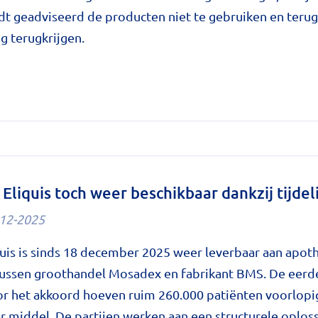
t geadviseerd de producten niet te gebruiken en terug
g terugkrijgen.
epactie
ding
liquis toch weer beschikbaar dankzij tijdel
12-2025
uis is sinds 18 december 2025 weer leverbaar aan apot
 tussen groothandel Mosadex en fabrikant BMS. De eerd
e
oor het akkoord hoeven ruim 260.000 patiënten voorlopig
 middel. De partijen werken aan een structurele oploss