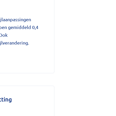
ijlaanpassingen
ppen gemiddeld 0,4
 Ook
jlverandering.
tting