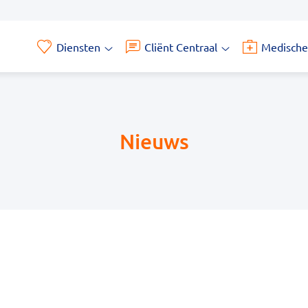
Diensten
Cliënt Centraal
Medische
Diensten
Cliënt
submenu
Centraal
submenu
Nieuws