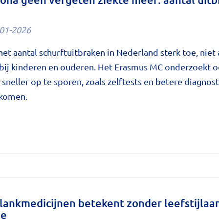
01-2026
et aantal schurftuitbraken in Nederland sterk toe, niet
bij kinderen en ouderen. Het Erasmus MC onderzoekt 
e
sneller op te sporen, zoals zelftests en betere diagnos
rkomen.
n
lankmedicijnen betekent zonder leefstijla
me