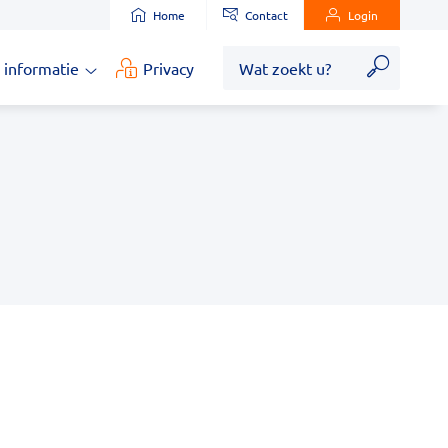
Home
Contact
Login
Zoek
 informatie
Privacy
Medische
informatie
submenu