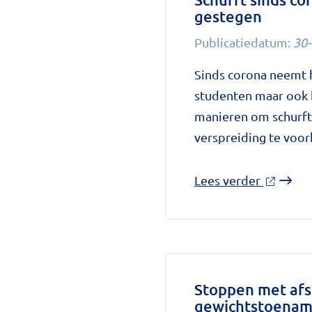
gestegen
neemt
gebruik
Publicatiedatum:
30-
toe'
Sinds corona neemt h
op
studenten maar ook 
National
manieren om schurft 
zorggids
verspreiding te voo
over
Lees verder
'Schurft
sinds
corona
geen
vergete
Stoppen met afs
gewichtstoena
ziekte