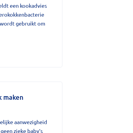
eldt een kookadvies
terokokkenbacterie
 wordt gebruikt om
ek maken
elijke aanwezigheid
 geen zieke baby’s