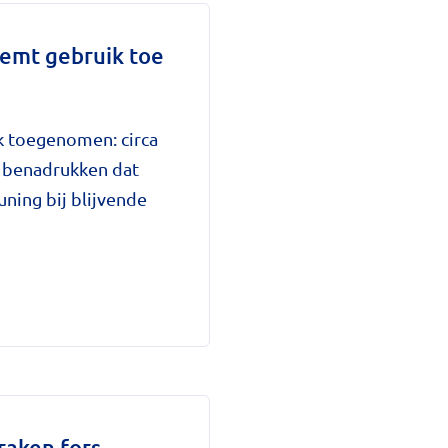
eemt gebruik toe
rk toegenomen: circa
 benadrukken dat
uning bij blijvende
raken fors