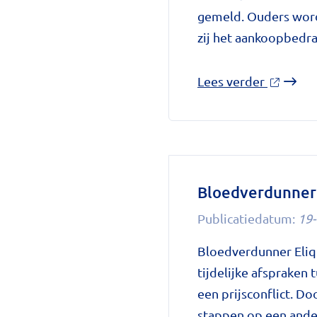
zorggids
gemeld. Ouders word
zij het aankoopbedra
over
Lees verder
'Terugro
babyvoe
Nestlé:
bacterie
kan
Bloedverdunner E
baby’s
Publicatiedatum:
19-
ziek
maken'
Bloedverdunner Eliq
op
tijdelijke afspraken
National
een prijsconflict. D
zorggids
stappen op een ander