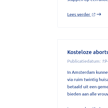
over
Lees verder
'Bloedv
Eliquis
toch
weer
beschikb
Kosteloze abor
dankzij
Publicatiedatum:
19-
tijdelijk
afsprake
In Amsterdam kunne
op
via ruim twintig huis
National
betaald uit een geme
zorggids
bieden aan alle vrou