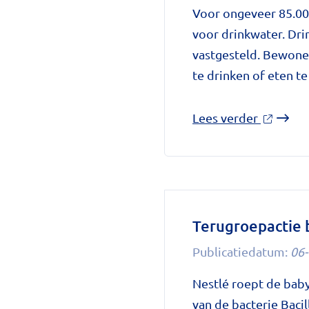
gewicht
Voor ongeveer 85.000
op
voor drinkwater. Dr
National
vastgesteld. Bewone
zorggids
te drinken of eten te
over
Lees verder
'Kookad
drinkwa
in
provinci
Utrecht
Terugroepactie 
vanweg
Publicatiedatum:
06-
besmett
op
Nestlé roept de bab
National
van de bacterie Baci