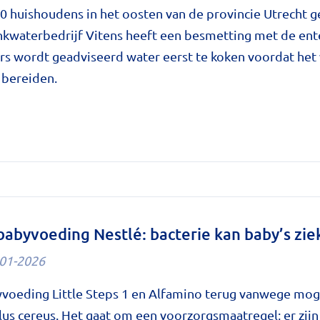
stoename'
 huishoudens in het oosten van de provincie Utrecht g
inkwaterbedrijf Vitens heeft een besmetting met de en
e
rs wordt geadviseerd water eerst te koken voordat het
 bereiden.
vies
ter
e
babyvoeding Nestlé: bacterie kan baby’s zi
e
01-2026
ing'
yvoeding Little Steps 1 en Alfamino terug vanwege mog
e
llus cereus. Het gaat om een voorzorgsmaatregel; er zijn