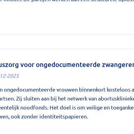
erdunner
aar
tuszorg voor ongedocumenteerde zwangere
12-2025
e
n'
n ongedocumenteerde vrouwen binnenkort kosteloos ab
artsen. Zij sluiten aan bij het netwerk van abortusklinie
e
entelijk noodfonds. Het doel is om veilige en toeganke
wen, ook zonder identiteitspapieren.