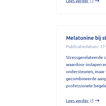
over
Lees verder
'Kostelo
abortus
voor
ongedoc
zwanger
Melatonine bij 
in
Publicatiedatum:
17-
Amsterd
op
Stressgerelateerde 
National
waardoor inslapen en
zorggids
ondersteunen, maar we
gecombineerde aanpa
professionele begele
over
Lees verder