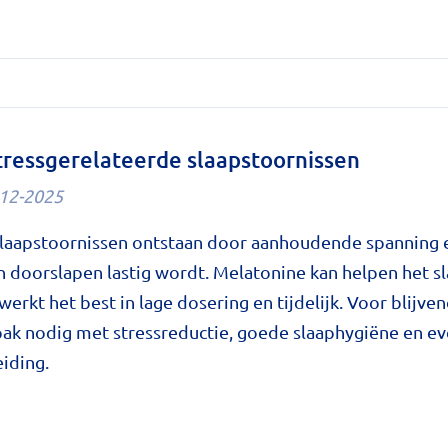
ze
zorg
umenteerde
en
stressgerelateerde slaapstoornissen
12-2025
am'
slaapstoornissen ontstaan door aanhoudende spanning 
e
 doorslapen lastig wordt. Melatonine kan helpen het s
rkt het best in lage dosering en tijdelijk. Voor blijven
k nodig met stressreductie, goede slaaphygiëne en ev
iding.