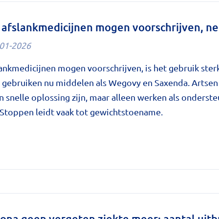
n afslankmedicijnen mogen voorschrijven, n
01-2026
lankmedicijnen mogen voorschrijven, is het gebruik ste
 gebruiken nu middelen als Wegovy en Saxenda. Artsen
 snelle oplossing zijn, maar alleen werken als onderste
. Stoppen leidt vaak tot gewichtstoename.
en
edicijnen
ijven,
rona geen vergeten ziekte meer: aantal uitb