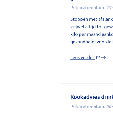
meer:
Publicatiedatum:
14-
aantal
Stoppen met afslank
uitbrake
vrijwel altijd tot g
fors
kilo per maand aank
gestegen
gezondheidsvoordelen
op
National
over
Lees verder
zorggids
'Stoppe
met
afslankm
beteken
zonder
Kookadvies drin
leefstij
Publicatiedatum:
06-
weer