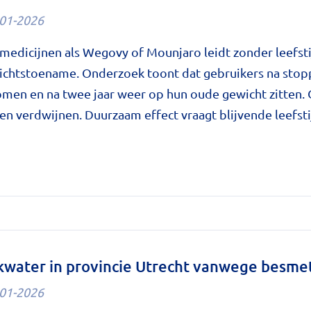
01-2026
medicijnen als Wegovy of Mounjaro leidt zonder leefst
n
ewichtstoename. Onderzoek toont dat gebruikers na sto
omen en na twee jaar weer op hun oude gewicht zitten.
'
 verdwijnen. Duurzaam effect vraagt blijvende leefsti
e
n
edicijnen
t
kwater in provincie Utrecht vanwege besme
laanpassingen
01-2026