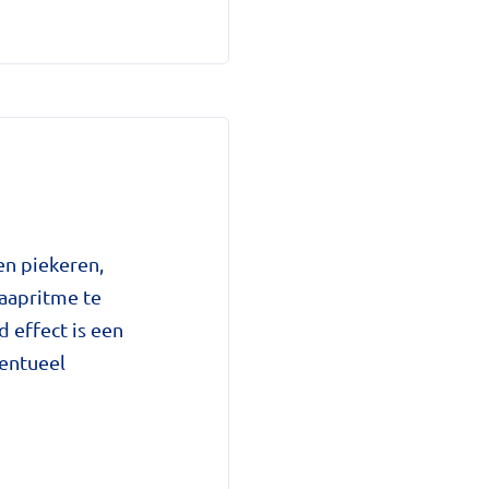
en piekeren,
laapritme te
d effect is een
entueel