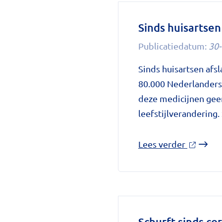
Sinds huisartse
Publicatiedatum:
30-
Sinds huisartsen afs
80.000 Nederlanders
deze medicijnen geen
leefstijlverandering
over
Lees verder
'Sinds
huisarts
afslankm
mogen
voorschr
Schurft sinds co