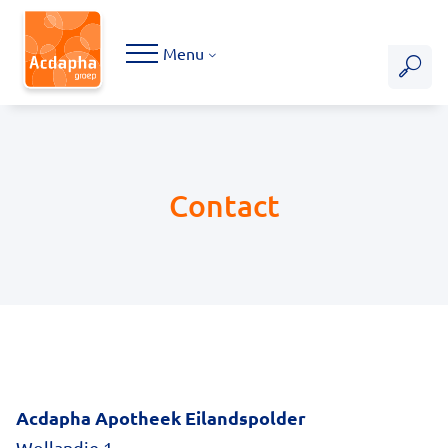
Hoofdmenu
Menu
Contact
Acdapha Apotheek Eilandspolder
Wollandje 1