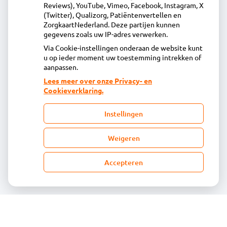
0299-671516
Reviews), YouTube, Vimeo, Facebook, Instagram, X
(Twitter), Qualizorg, Patiëntenvertellen en
info@apotheekeilandspolder.nl
ZorgkaartNederland. Deze partijen kunnen
Inschrijven
gegevens zoals uw IP-adres verwerken.
Via Cookie-instellingen onderaan de website kunt
u op ieder moment uw toestemming intrekken of
Centrale administratie
aanpassen.
Lees meer over onze Privacy- en
Cookieverklaring.
Heeft u vragen of opmerkingen over uw
toegestuurde rekening van de apotheek?
Instellingen
declaratie@acdaphagroep.nl
Weigeren
Accepteren
Volg ons
Bezoek
onze
facebook
pagina
© Acdapha Groep
|
Disclaimer
|
Uw privacy
|
Algemene voorwaarden
|
Cookiebeleid