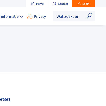
Home
Contact
Login
Zoek
 informatie
Privacy
Medische
informatie
submenu
raars.