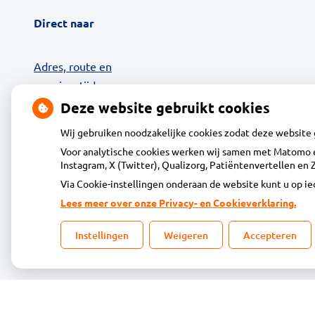
Direct naar
Adres, route en
openingstijden
Contact
Deze website gebruikt cookies
Uw zorg online
Wij gebruiken noodzakelijke cookies zodat deze website
24-uurs Afhaalkluis
Voor analytische cookies werken wij samen met Matomo e
Diensten
Instagram, X (Twitter), Qualizorg, Patiëntenvertellen e
Klantenservice
Via Cookie-instellingen onderaan de website kunt u op 
Vacatures
Lees meer over onze Privacy- en Cookieverklaring.
Dienstapotheek
Instellingen
Weigeren
Accepteren
Tips of klachten
Privacy