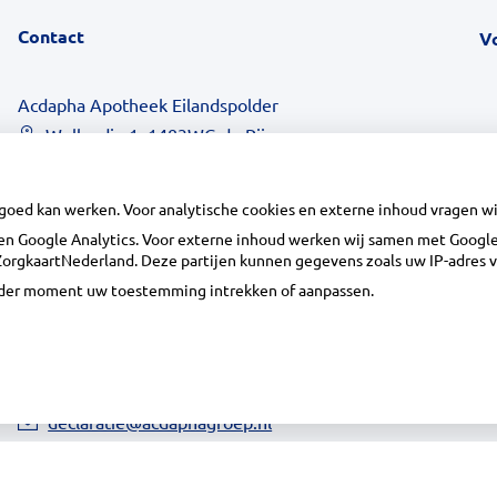
Contact
V
Acdapha Apotheek Eilandspolder
Wollandje 1, 1483WG de Rijp
0299-671516
info@apotheekeilandspolder.nl
 goed kan werken. Voor analytische cookies en externe inhoud vragen 
Inschrijven
n Google Analytics. Voor externe inhoud werken wij samen met Google 
n ZorgkaartNederland. Deze partijen kunnen gegevens zoals uw IP-adres 
ieder moment uw toestemming intrekken of aanpassen.
Centrale administratie
Heeft u vragen of opmerkingen over uw
toegestuurde rekening van de apotheek?
declaratie@acdaphagroep.nl