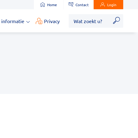
Home
Contact
Login
Zoek
 informatie
Privacy
Medische
informatie
submenu