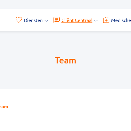
Diensten
Cliënt Centraal
Medische
Diensten
Cliënt
submenu
Centraal
submenu
Team
eam