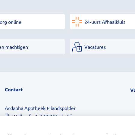
org online
24-uurs Afhaalkluis
en machtigen
Vacatures
Contact
V
Acdapha Apotheek Eilandspolder
Wollandje 1, 1483WG de Rijp
0299-671516
info@apotheekeilandspolder.nl