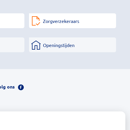
Zorgverzekeraars
Openingstijden
olg ons
Bezoek
onze
facebook
pagina