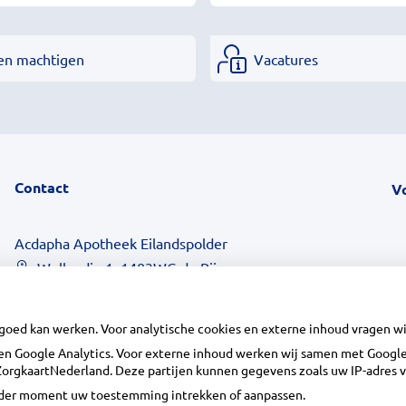
en machtigen
Vacatures
Contact
V
Acdapha Apotheek Eilandspolder
Wollandje 1, 1483WG de Rijp
0299-671516
info@apotheekeilandspolder.nl
 goed kan werken. Voor analytische cookies en externe inhoud vragen 
Inschrijven
n Google Analytics. Voor externe inhoud werken wij samen met Google 
n ZorgkaartNederland. Deze partijen kunnen gegevens zoals uw IP-adres 
ieder moment uw toestemming intrekken of aanpassen.
Centrale administratie