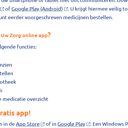
of
Google Play (Android)
. U krijgt hiermee veilig 
kunt eerder voorgeschreven medicijnen bestellen.
e
?
Uw Zorg online app
lgende functies:
inzien
tellen
potheek
n
 medicatie overzicht
atis app!
n in de
App Store
of in
Google Play
. Een Windows Ph