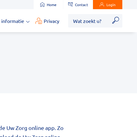
Home
Contact
Login
Zoek
 informatie
Privacy
Medische
informatie
submenu
 de
Uw Zorg online app
. Zo
wnload de
Uw Zorg online