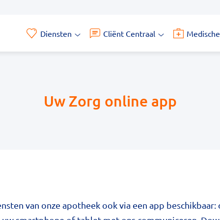
Diensten
Cliënt Centraal
Medische
Diensten
Cliënt
submenu
Centraal
submenu
Uw Zorg online app
iensten van onze apotheek ook via een app beschikbaar:
ia uw smartphone of tablet met ons communiceren. Do